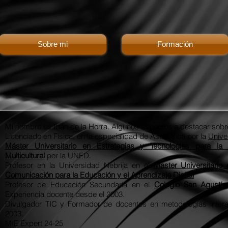
Sobre mi
Formación
Mi nombre es Ibán de la Horra. Algunos aspectos a destacar sobre
Licenciado en Física, en la especialidad de Astrofísica por la
Unive
Máster Universitario en Estrategias y Tecnologías para l
Multicultural
por la UNED.
Profesor en la Universidad Nebrija en el
Master Universitario
Comunicación para la Educación y el Aprendizaje Digital
Profesor de Educación Secundaria en el
Colegio San Agustín
Experiencia docente desde el 2003.
Divulgador TIC y Formador de docentes en metodologías intera
2003.
MIE Expert 24-25