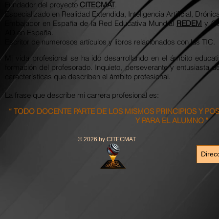
Fundador del proyecto
CITECMAT
.
Especializado en Realidad Extendida, Inteligencia Artificial, Dróni
Embajador en España de la Red Educativa Mundial
REDEM
y Co
AD en España.
Escritor de numerosos artículos y libros relacionados con las TIC.
Mi vida profesional se ha ido desarrollando en el ámbito educat
formación del profesorado. Inquieto, perseverante y entusiasta d
características que describen el ámbito profesional.
La frase que describe mi carrera profesional es:
“ TODO DOCENTE PARTE DE LOS MISMOS PRINCIPIOS Y PO
Y PARA EL ALUMNO "
© 2026 by CITECMAT