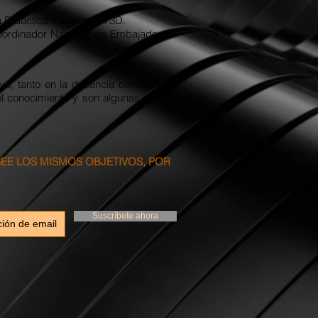
ca Didáctica e Impresión 3D.
ordinador Nacional de Embajadores
ivo, tanto en la docencia como en la
el conocimiento y son algunas de las
SEE LOS MISMOS OBJETIVOS, POR
Suscríbete ahora