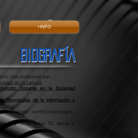
Iniciar sesión
+INFO
BIOGRAFÍA
 mi vida profesional son:
rsidad de La Laguna
.
a Función Docente en la Sociedad
 en Tecnologías de la Información y
en el ámbito científico-tecnológico.
ctivas y herramientas TIC desde el